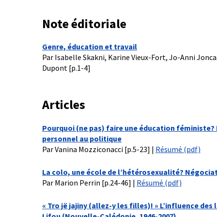
Note éditoriale
Genre, éducation et travail
Par Isabelle Skakni, Karine Vieux-Fort, Jo-Anni Jonc
Dupont [p.1-4]
Articles
Pourquoi (ne pas) faire une éducation féministe? D
personnel au politique
Par Vanina Mozziconacci [p.5-23] |
Résumé (pdf)
La colo, une école de l’hétérosexualité?
Négociat
Par Marion Perrin [p.24-46] |
Résumé (pdf)
« Tro jë jajiny (allez-y les filles)! »
L’influence des 
Lifou (Nouvelle-Calédonie, 1946-2007)