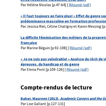
Par Hélène Nicolas [p.47-64] |
Résumé (pdf)
« Il faut toujours en faire plus! »
Effet du genre su
prédominance masculine en formation profession
Par Jessica Riel, Céline Chatigny et Karen Messing [p
La difficile féminisation des métiers de la propr
française
Par Marine Béguin [p.92-108] |
Résumé (pdf)
« Je ne suis pas vulnérable! »
Analyse du récit de 
épreuves, du handicap et du genre
Par Elena Pont [p.109-126] |
Résumé (pdf)
Compte-rendus de lecture
Baker, Maureen (2012).
Academic Careers and the G
Par Lise Gallant [p.127-131]