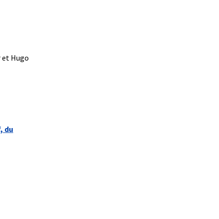
r et Hugo
, du