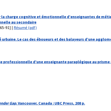
r la charge cognitive et émotionnelle d’enseignantes de métie
nelle au secondaire
.65-91] |
Résumé (pdf)
eté urbaine. Le cas des éboueurs et des balayeurs d’une agglom
vie professionnelle d’une enseignante paraplégique au prisme
ender Gap
. Vancouver, Canada : UBC Press, 208 p.