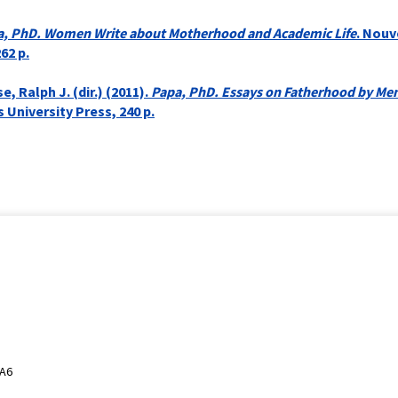
, PhD. Women Write about Motherhood and Academic Life
. Nouv
62 p.
, Ralph J. (dir.) (2011).
Papa, PhD. Essays on Fatherhood by Men
University Press, 240 p.
0A6