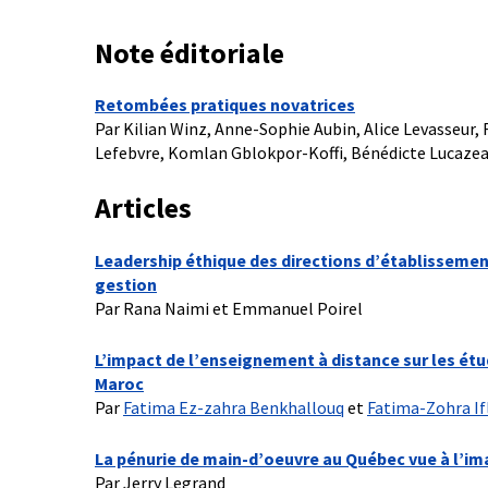
Note éditoriale
Retombées pratiques novatrices
Par Kilian Winz, Anne-Sophie Aubin, Alice Levasseur,
Lefebvre, Komlan Gblokpor-Koffi, Bénédicte Lucazea
Articles
Leadership éthique des directions d’établissemen
gestion
Par Rana Naimi et Emmanuel Poirel
L’impact de l’enseignement à distance sur les étu
Maroc
Par
Fatima Ez-zahra Benkhallouq
et
Fatima-Zohra If
La pénurie de main-d’oeuvre au Québec vue à l’ima
Par Jerry Legrand