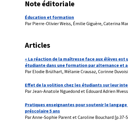
Note éditoriale
Éducation et formation
Par Pierre-Olivier Weiss, Émilie Giguère, Caterina Ma
Articles
« La réaction de la maîtresse face aux élèves est
étudiante dans une formation par alternance et a
Par Elodie Brülhart, Mélanie Crausaz, Corinne Duvoisi
Effet de la volition chez les étudiants sur leur in
Par Jean-Anatole Nguedond et Edouard Adrien Mves
Pratiques enseignantes pour soutenir le langage 
préscolaire 5 ans
Par Anne-Sophie Parent et Caroline Bouchard [p.37-5