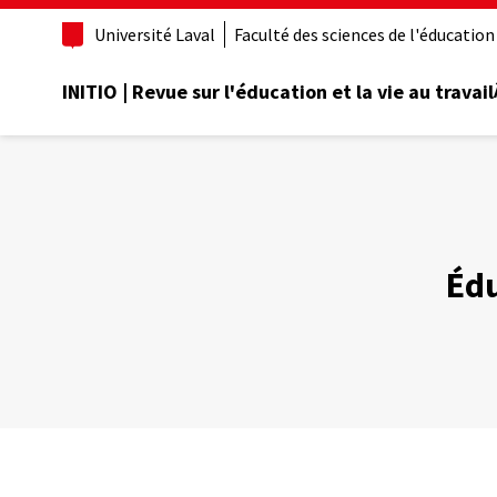
Aller
Université Laval
Faculté des sciences de l'éducation
au
contenu
principal
INITIO | Revue sur l'éducation et la vie au travail
Édu