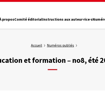
À propos
Comité éditorial
Instructions aux auteur·rice·s
Numéro
Accueil
Numéros publiés
cation et formation – no8, été 