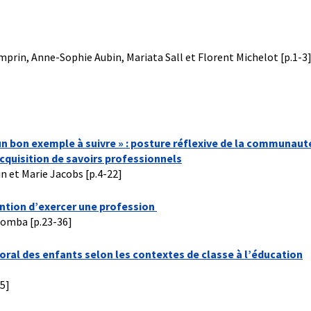
mprin, Anne-Sophie Aubin, Mariata Sall et Florent Michelot [p.1-3
 un bon exemple à suivre » : posture réflexive de la communaut
cquisition de savoirs professionnels
n et Marie Jacobs [p.4-22]
tention d’exercer une profession
somba [p.23-36]
oral des enfants selon les contextes de classe à l’éducation
5]